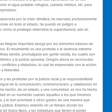
omo el agua potable, refugios, cuidado médico, etc. para
 opresivos.
mpeorada por la crisis climática, ha marcado profundamente
sonas en todo el estado, ha puesto en peligro a
o cómo el privilegio determina la supervivencia, aún en
idas Negras Importan) aboga por los derechos básicos de
co. El movimiento es una protesta a la violencia extrema
inúa siendo, promulgada por gente racista, los cuales son
émico y la policía opresiva. Oregón ahora es reconocido
conflictos y disturbios, lo cual ha empeorado con la acción
s y federales.
 y las protestas por la justicia racial y la responsabilidad
 integral de la comunicación, conmemoración, y catalización en
a nación, de un estado, y una comunidad, se nos ha hecho
aldad en un momento cuando aquellos a los que miramos
as, y le dan prioridad a otros gastos de una manera que
a justicia. Estamos viviendo en un tiempo donde los
 de todos tipos, y los individuos que tienen el poder