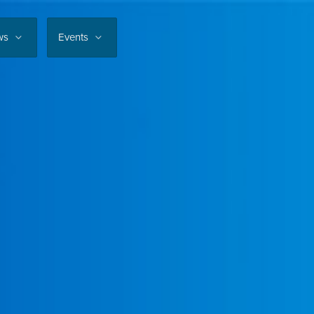
ws
Events