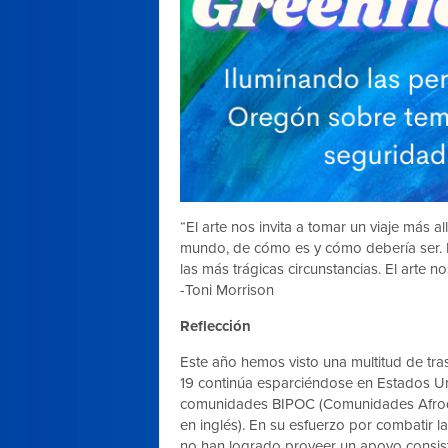
“El arte nos invita a tomar un viaje más a
mundo, de cómo es y cómo debería ser. El 
las más trágicas circunstancias. El arte
-Toni Morrison
Reflección
Este año hemos visto una multitud de tr
19 continúa esparciéndose en Estados U
comunidades BIPOC (
Comunidades Afrod
en inglés). En su esfuerzo por combatir
no han logrado proveer un apoyo consiste