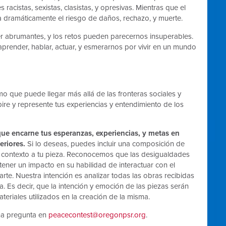
acistas, sexistas, clasistas, y opresivas. Mientras que el
a dramáticamente el riesgo de daños, rechazo, y muerte.
er abrumantes, y los retos pueden parecernos insuperables.
render, hablar, actuar, y esmerarnos por vivir en un mundo
o que puede llegar más allá de las fronteras sociales y
pire y represente tus experiencias y entendimiento de los
 que encarne tus esperanzas, experiencias, y metas en
teriores.
Si lo deseas, puedes incluir una composición de
r contexto a tu pieza. Reconocemos que las desigualdades
ener un impacto en su habilidad de interactuar con el
rte. Nuestra intención es analizar todas las obras recibidas
. Es decir, que la intención y emoción de las piezas serán
eriales utilizados en la creación de la misma.
na pregunta en
peacecontest@oregonpsr.org
.