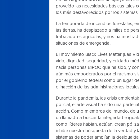
proveído las necesidades básicas tales c
los más desfavorecidos por los sistemas
La temporada de incendios forestales, e
las tierras, ha desplazado a miles de per
trabajadores agrícolas, y nos ha mostrad
situaciones de emergencia.
El movimiento Black Lives Matter (Las V
vida, dignidad, seguridad, y cuidado médi
hacia personas BIPOC que ha sido, y cont
aún más empoderados por el racismo sist
por el gobierno federal como un lugar de 
e inacción de las administraciones locale
Durante la pandemia, las crisis ambientales
policial, el arte visual ha sido una parte
acción
. Como miembros del mundo, de un
un llamado a buscar la integridad e igu
como líderes hablan, actúan, crean póliz
inhibe nuestra búsqueda de la verdad y l
sistemas de poder amplían la desigualdad